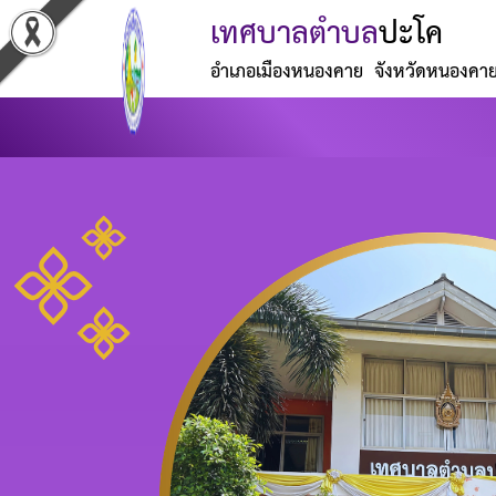
เทศบาลตำบล
ปะโค
อำเภอเมืองหนองคาย จังหวัดหนองคา