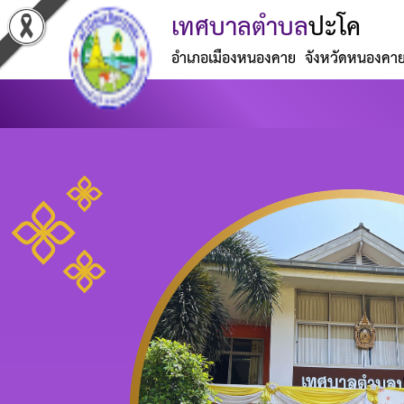
เทศบาลตำบล
ปะโค
อำเภอเมืองหนองคาย จังหวัดหนองคา