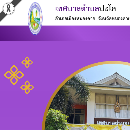
เทศบาลตำบล
ปะโค
อำเภอเมืองหนองคาย จังหวัดหนองคา