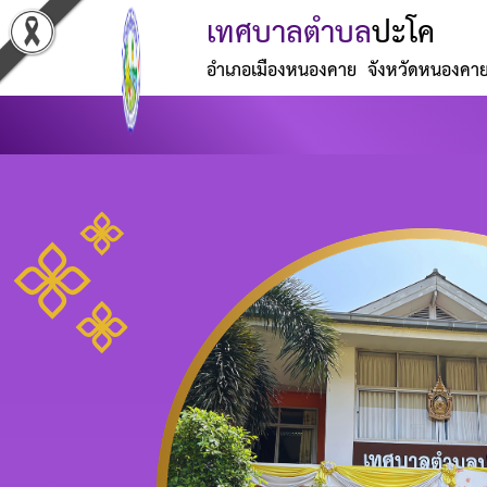
เทศบาลตำบล
ปะโค
อำเภอเมืองหนองคาย จังหวัดหนองคา